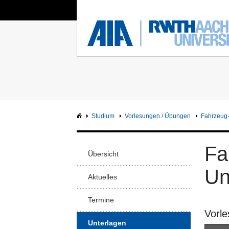
Sie sind hier:
Aerodynamisches Institut
RWTH
FAKU
Hauptseite
Mat
Na
Intranet
Faku
Studium
Vorlesungen / Übungen
Fahrzeug
Arc
Faku
Fa
Ba
Übersicht
Faku
Un
Aktuelles
Ma
Faku
Termine
Ge
Vorle
Mat
Unterlagen
Faku