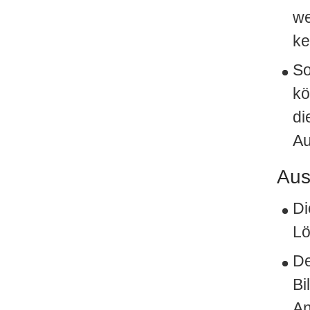
we
ke
So
kö
di
A
Aus
Di
Lö
De
Bi
An