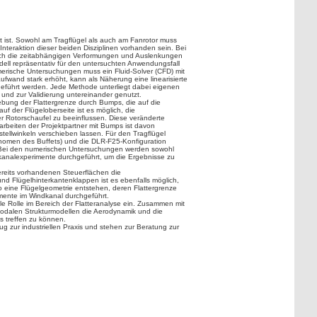
t ist. Sowohl am Tragflügel als auch am Fanrotor muss
 Interaktion dieser beiden Disziplinen vorhanden sein. Bei
uch die zeitabhängigen Verformungen und Auslenkungen
dell repräsentativ für den untersuchten Anwendungsfall
umerische Untersuchungen muss ein Fluid-Solver (CFD) mit
wand stark erhöht, kann als Näherung eine linearisierte
eführt werden. Jede Methode unterliegt dabei eigenen
nd zur Validierung untereinander genutzt.
ebung der Flattergrenze durch Bumps, die auf die
f der Flügeloberseite ist es möglich, die
er Rotorschaufel zu beeinflussen. Diese veränderte
rarbeiten der Projektpartner mit Bumps ist davon
ellwinkeln verschieben lassen. Für den Tragflügel
omen des Buffets) und die DLR-F25-Konfiguration
. Bei den numerischen Untersuchungen werden sowohl
analexperimente durchgeführt, um die Ergebnisse zu
reits vorhandenen Steuerflächen die
nd Flügelhinterkantenklappen ist es ebenfalls möglich,
so eine Flügelgeometrie entstehen, deren Flattergrenze
imente im Windkanal durchgeführt.
le Rolle im Bereich der Flatteranalyse ein. Zusammen mit
modalen Strukturmodellen die Aerodynamik und die
s treffen zu können.
g zur industriellen Praxis und stehen zur Beratung zur