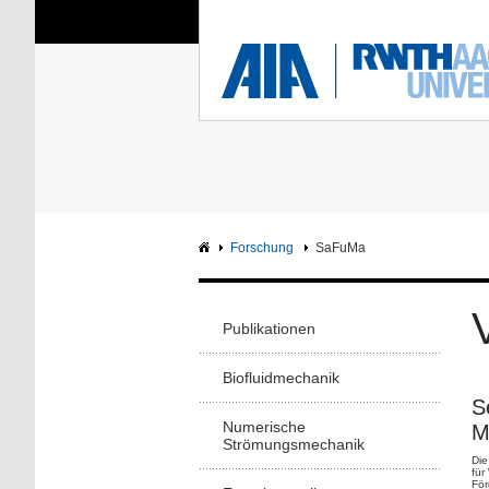
Sie sind hier:
Aerodynamisches Insti
RWTH
F
Hauptseite
Intranet
Forschung
SaFuMa
Publikationen
Biofluidmechanik
S
Numerische
M
Strömungsmechanik
Die
für
Fö