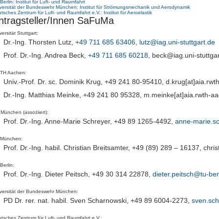
Berlin: Institut für Luft- und Raumfahrt
versität der Bundeswehr München: Institut für Strömungsmechanik und Aerodynamik
tsches Zentrum für Luft- und Raumfahrt e.V.: Institut für Aeroelastik
ntragsteller/Innen SaFuMa
versität Stuttgart:
Dr.-Ing. Thorsten Lutz,
+49 711 685 63406
,
lutz@iag.uni-stuttgart.de
Prof. Dr.-Ing. Andrea Beck,
+49 711 685 60218
, beck@iag.uni-stuttga
TH Aachen:
Univ.-Prof. Dr. sc. Dominik Krug, +49 241 80-95410, d.krug[a⁤t]aia.rw
Dr.-Ing. Matthias Meinke, +49 241 80 95328, m.meinke[a⁤t]aia.rwth-a
München (assoziiert):
Prof. Dr.-Ing. Anne-Marie Schreyer, +49 89 1265-4492,
anne-marie.s
 München:
Prof. Dr.-Ing. habil. Christian Breitsamter, +49 (89) 289 – 16137, chr
Berlin:
Prof. Dr.-Ing. Dieter Peitsch, +49 30 314 22878,
dieter.peitsch@tu-ber
versität der Bundeswehr München:
PD Dr. rer. nat. habil. Sven Scharnowski, +49 89 6004-2273,
sven.sc
tsches Zentrum für Luft- und Raumfahrt e.V.: