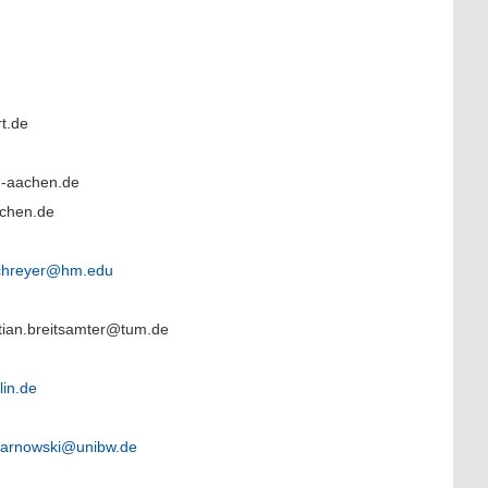
rt.de
th-aachen.de
achen.de
chreyer@hm.edu
istian.breitsamter@tum.de
lin.de
harnowski@unibw.de