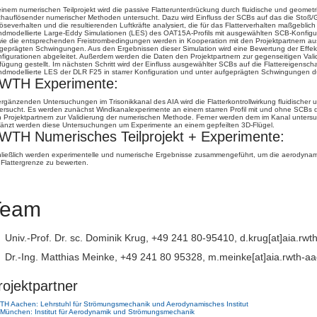
einem numerischen Teilprojekt wird die passive Flatterunterdrückung durch fluidische und geomet
hauflösender numerischer Methoden untersucht. Dazu wird Einfluss der SCBs auf das die Stoß/Gr
öseverhalten und die resultierenden Luftkräfte analysiert, die für das Flatterverhalten maßgebl
dmodellierte Large-Eddy Simulationen (LES) des OAT15A-Profils mit ausgewählten SCB-Konfigu
ie die entsprechenden Freistrombedingungen werden in Kooperation mit den Projektpartnern aus
geprägten Schwingungen. Aus den Ergebnissen dieser Simulation wird eine Bewertung der Effekti
figurationen abgeleitet. Außerdem werden die Daten den Projektpartnern zur gegenseitigen Val
fügung gestellt. Im nächsten Schritt wird der Einfluss ausgewählter SCBs auf die Flattereigensch
dmodellierte LES der DLR F25 in starrer Konfiguration und unter aufgeprägten Schwingungen d
WTH Experimente:
ergänzenden Untersuchungen im Trisonikkanal des AIA wird die Flatterkontrollwirkung fluidischer
ersucht. Es werden zunächst Windkanalexperimente an einem starren Profil mit und ohne SCBs
 Projektpartnern zur Validierung der numerischen Methode. Ferner werden dem im Kanal untersu
änzt werden diese Untersuchungen um Experimente an einem gepfeilten 3D-Flügel.
WTH Numerisches Teilprojekt + Experimente:
ließlich werden experimentelle und numerische Ergebnisse zusammengeführt, um die aerodynam
 Flattergrenze zu bewerten.
Team
Univ.-Prof. Dr. sc. Dominik Krug, +49 241 80-95410, d.krug[a⁤t]aia.rw
Dr.-Ing. Matthias Meinke, +49 241 80 95328, m.meinke[a⁤t]aia.rwth-a
rojektpartner
H Aachen: Lehrstuhl für Strömungsmechanik und Aerodynamisches Institut
München: Institut für Aerodynamik und Strömungsmechanik