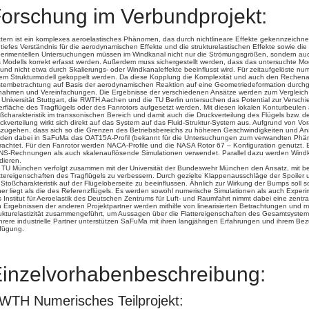
orschung im Verbundprojekt:
ttern ist ein komplexes aeroelastisches Phänomen, das durch nichtlineare Effekte gekennzeichne
 tiefes Verständnis für die aerodynamischen Effekte und die strukturelastischen Effekte sowie die
erimentellen Untersuchungen müssen im Windkanal nicht nur die Strömungsgrößen, sondern a
 Modells korrekt erfasst werden. Außerdem muss sichergestellt werden, dass das untersuchte Mo
, und nicht etwa durch Skalierungs- oder Windkanaleffekte beeinflusst wird. Für zeitaufgelöste n
em Strukturmodell gekoppelt werden. Da diese Kopplung die Komplexität und auch den Rechenauf
tembetrachtung auf Basis der aerodynamischen Reaktion auf eine Geometriedeformation durchg
ahmen und Vereinfachungen. Die Ergebnisse der verschiedenen Ansätze werden zum Vergleich u
 Universität Stuttgart, die RWTH Aachen und die TU Berlin untersuchen das Potential zur Verschi
rfläche des Tragflügels oder des Fanrotors aufgesetzt werden. Mit diesen lokalen Konturbeulen au
ßcharakteristik im transsonischen Bereich und damit auch die Druckverteilung des Flügels bzw. d
ckverteilung wirkt sich direkt auf das System auf das Fluid-Struktur-System aus. Aufgrund von Vo
zugehen, dass sich so die Grenzen des Betriebsbereichs zu höheren Geschwindigkeiten und Anst
den dabei in SaFuMa das OAT15A-Profil (bekannt für die Untersuchungen zum verwandten Phän
rachtet. Für den Fanrotor werden NACA-Profile und die NASA Rotor 67 – Konfiguration genutzt
S-Rechnungen als auch skalenauflösende Simulationen verwendet. Parallel dazu werden Windk
idieren.
 TU München verfolgt zusammen mit der Universität der Bundeswehr München den Ansatz, mit be
ttereigenschaften des Tragflügels zu verbessern. Durch gezielte Klappenausschläge der Spoiler u
 Stoßcharakteristik auf der Flügeloberseite zu beeinflussen. Ähnlich zur Wirkung der Bumps soll 
er liegt als die des Referenzflügels. Es werden sowohl numerische Simulationen als auch Exper
 Institut für Aeroelastik des Deutschen Zentrums für Luft- und Raumfahrt nimmt dabei eine zentra
 Ergebnissen der anderen Projektpartner werden mithilfe von linearisierten Betrachtungen und 
ukturelastizität zusammengeführt, um Aussagen über die Flattereigenschaften des Gesamtsystem
rere industrielle Partner unterstützen SaFuMa mit ihren langjährigen Erfahrungen und ihrem Bezu
fügung.
inzelvorhabenbeschreibung:
WTH Numerisches Teilprojekt: