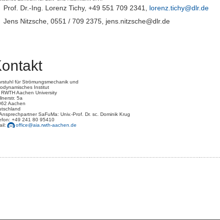
Prof. Dr.-Ing. Lorenz Tichy, +49 551 709 2341,
lorenz.tichy@dlr.de
Jens Nitzsche, 0551 / 709 2375, jens.nitzsche@dlr.de
ontakt
rstuhl für Strömungsmechanik und
odynamisches Institut
 RWTH Aachen University
lnerstr. 5a
062 Aachen
tschland
 Ansprechpartner SaFuMa: Univ.-Prof. Dr. sc. Dominik Krug
efon: +49 241 80 95410
il:
office@aia.rwth-aachen.de