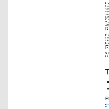
In 
hoc
Abl
wan
sow
auf
Kon
Ver
wan
R
In 
unt
den
Erg
R
Sch
die
P
RWT
TU 