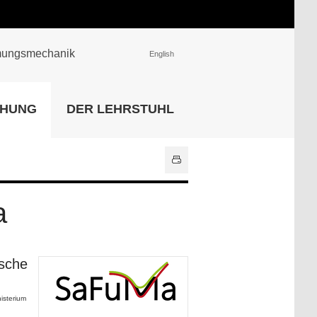
römungsmechanik
English
EINRICHTUNGEN
CHUNG
DER LEHRSTUHL
Universitätsbibliothek
IT Center
Center für Lehr- und
Lernservices
Hochschulsport
a
Zentrale
Hochschulverwaltung
Alle Einrichtungen
ische
isterium