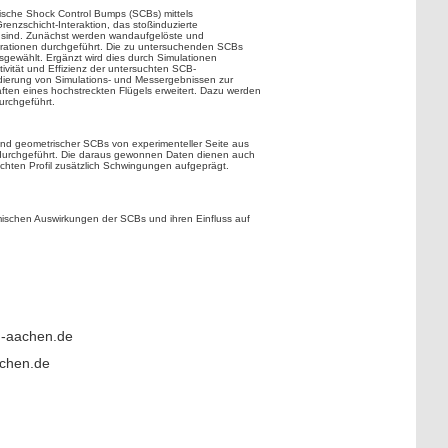
rische Shock Control Bumps (SCBs) mittels
enzschicht-Interaktion, das stoßinduzierte
ich sind. Zunächst werden wandaufgelöste und
rationen durchgeführt. Die zu untersuchenden SCBs
gewählt. Ergänzt wird dies durch Simulationen
vität und Effizienz der untersuchten SCB-
idierung von Simulations- und Messergebnissen zur
aften eines hochstreckten Flügels erweitert. Dazu werden
urchgeführt.
 und geometrischer SCBs von experimenteller Seite aus
 durchgeführt. Die daraus gewonnen Daten dienen auch
chten Profil zusätzlich Schwingungen aufgeprägt.
ischen Auswirkungen der SCBs und ihren Einfluss auf
th-aachen.de
achen.de