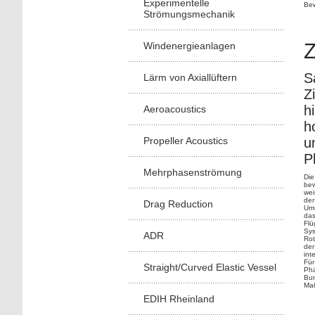
Experimentelle
Bew
Strömungsmechanik
Z
Windenergieanlagen
S
Lärm von Axiallüftern
Z
h
Aeroacoustics
h
Propeller Acoustics
u
P
Mehrphasenströmung
Die
bew
wei
der
Drag Reduction
Ums
das
Flü
Sys
ADR
Rot
der
int
Für
Straight/Curved Elastic Vessel
Phä
Bun
Maß
EDIH Rheinland