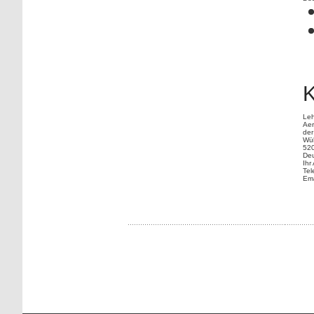
K
Leh
Aer
der
Wül
52
Deu
Ihr
Tel
Ema