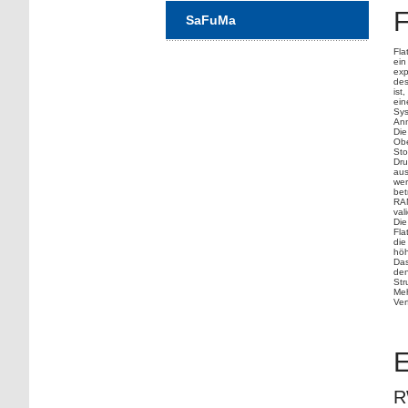
F
SaFuMa
Fla
ein
exp
des
ist
ein
Sys
Ann
Die
Obe
Sto
Dru
aus
wer
bet
RAN
val
Die
Fla
die
höh
Das
den
Str
Meh
Ver
E
R