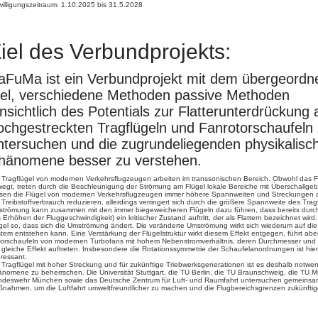
illigungszeitraum: 1.10.2025 bis 31.5.2028
iel des Verbundprojekts:
aFuMa ist ein Verbundprojekt mit dem übergeordn
iel, verschiedene Methoden passive Methoden
insichtlich des Potentials zur Flatterunterdrückung 
ochgestreckten Tragflügeln und Fanrotorschaufeln
ntersuchen und die zugrundeliegenden physikalisc
hänomene besser zu verstehen.
 Tragflügel von modernen Verkehrsflugzeugen arbeiten im transsonischen Bereich. Obwohl das Fl
egt, treten durch die Beschleunigung der Strömung am Flügel lokale Bereiche mit Überschallge
sen die Flügel von modernen Verkehrsflugzeugen immer höhere Spannweiten und Streckungen au
 Treibstoffverbrauch reduzieren, allerdings verringert sich durch die größere Spannweite des Tragf
trömung kann zusammen mit den immer biegeweicheren Flügeln dazu führen, dass bereits durch 
 Erhöhen der Fluggeschwindigkeit) ein kritischer Zustand auftritt, der als Flattern bezeichnet wi
gel so, dass sich die Umströmung ändert. Die veränderte Umströmung wirkt sich wiederum auf die
tem entstehen kann. Eine Verstärkung der Flügelstruktur wirkt diesem Effekt entgegen, führt ab
orschaufeln von modernen Turbofans mit hohem Nebenstromverhältnis, deren Durchmesser und 
 gleiche Effekt auftreten. Insbesondere die Rotationssymmetrie der Schaufelanordnungen ist hierb
eressant.
 Tragflügel mit hoher Streckung und für zukünftige Triebwerksgenerationen ist es deshalb notwe
nomene zu beherrschen. Die Universität Stuttgart, die TU Berlin, die TU Braunschweig, die TU 
deswehr München sowie das Deutsche Zentrum für Luft- und Raumfahrt untersuchen gemeinsam 
nahmen, um die Luftfahrt umweltfreundlicher zu machen und die Flugbereichsgrenzen zukünftige