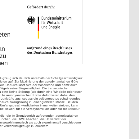
eten
an
 zu
hen
ugzeug sich deutlich unterhalb der Schallgeschwindigkeit
bieten auf. Zur Maximierung der aerodynamischen Güte
f. Dadurch lässt sich der Widerstand und damit auch
lügels seine Biegesteifigkeit. Die transsonische
eine kleine Störung (wie durch eine Windböe oder durch
rd. Die aerodynamischen Kräfte deformieren dabei den
 Luftkräfte aus, sodass ein selbsterregtes schwingendes
er auch zwangsläufig zu einer größeren Masse. Bei den
Umfangsgeschwindigkeiten immer weiter steigen, kann
ei sowohl für die Aerodynamik als auch für die Struktur
ndig, die im Grenzbereich auftretenden aeroelastischen
München, die RWTH Aachen, die Universität der
sowohl numerisch als auch experimentell verschiedene
r Verkehrsflugzeuge zu erweitern.