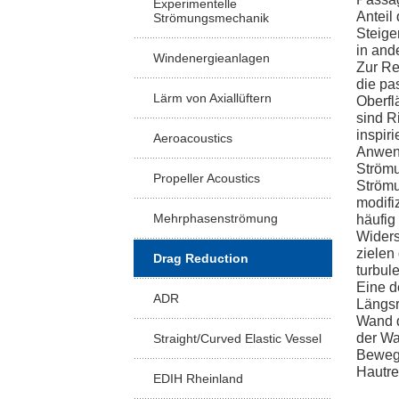
Experimentelle
Anteil
Strömungsmechanik
Steige
in and
Windenergieanlagen
Zur Re
die pa
Lärm von Axiallüftern
Oberfl
sind R
inspir
Aeroacoustics
Anwend
Strömu
Propeller Acoustics
Strömu
modifi
Mehrphasenströmung
häufig
Widers
zielen
Drag Reduction
turbul
Eine d
ADR
Längsr
Wand d
der Wa
Straight/Curved Elastic Vessel
Bewegu
Hautre
EDIH Rheinland