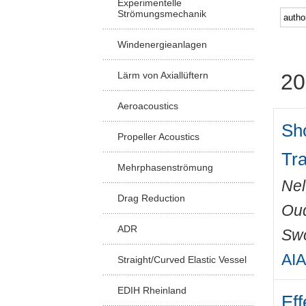
Experimentelle
Strömungsmechanik
Windenergieanlagen
Lärm von Axiallüftern
20
Aeroacoustics
Sh
Propeller Acoustics
Tr
Mehrphasenströmung
Nel
Drag Reduction
Ou
ADR
Swo
AIA
Straight/Curved Elastic Vessel
EDIH Rheinland
Eff