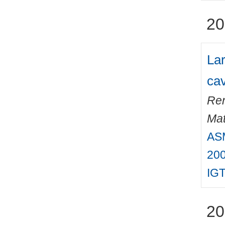
20
Lar
cav
Ren
Mat
ASM
200
IGT
20