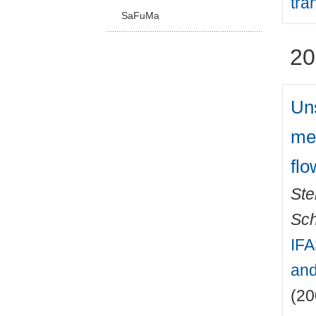
tra
SaFuMa
20
Un
mea
flo
Ste
Sch
IFA
and
(20