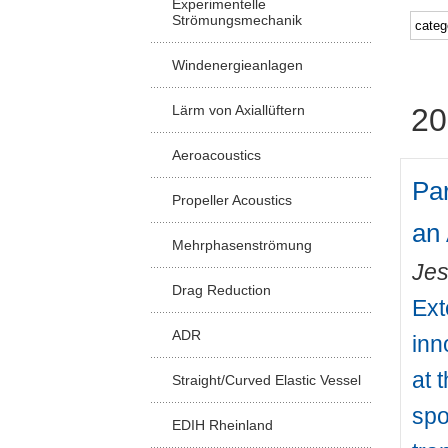
Experimentelle
Strömungsmechanik
Windenergieanlagen
Lärm von Axiallüftern
20
Aeroacoustics
Par
Propeller Acoustics
an
Mehrphasenströmung
Jes
Drag Reduction
Ext
ADR
inn
at 
Straight/Curved Elastic Vessel
spo
EDIH Rheinland