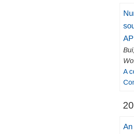
Num
so
AP
Bui
Wo
A c
Con
20
An