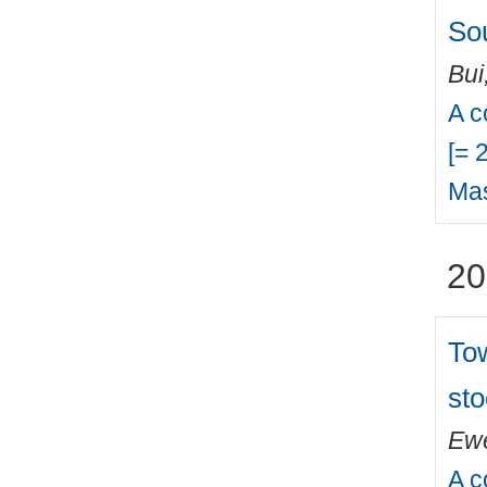
So
Bui
A c
[= 
Mas
20
Tow
sto
Ewe
A c