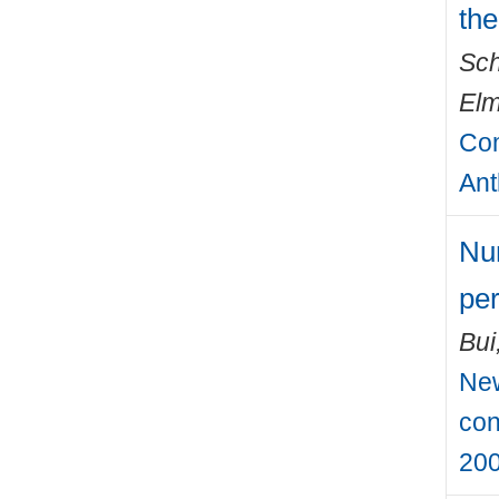
the
Sch
El
Com
Ant
Num
per
Bui
New
con
200