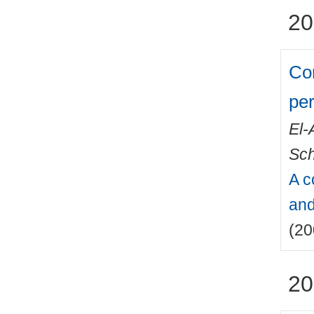
20
Com
per
El-
Sch
A c
and
(20
20