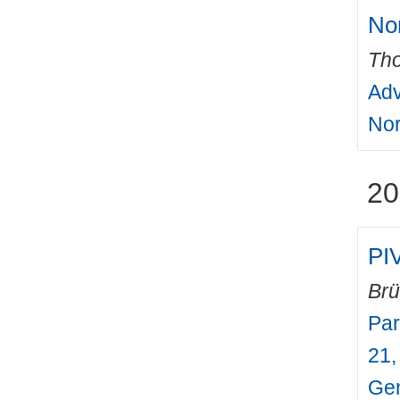
Nor
Tho
Adv
Nor
20
PIV
Brü
Par
21,
Gen