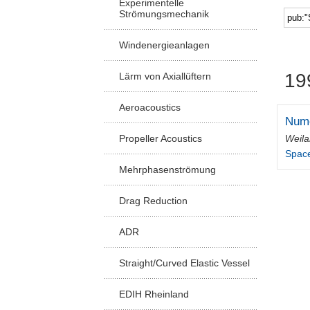
Experimentelle
Strömungsmechanik
Windenergieanlagen
19
Lärm von Axiallüftern
Aeroacoustics
Nume
Weila
Propeller Acoustics
Spac
Mehrphasenströmung
Drag Reduction
ADR
Straight/Curved Elastic Vessel
EDIH Rheinland