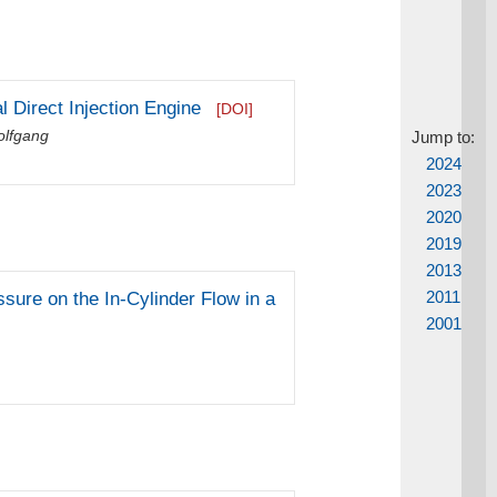
l Direct Injection Engine
[DOI]
olfgang
Jump to:
2024
2023
2020
2019
2013
2011
sure on the In-Cylinder Flow in a
2001