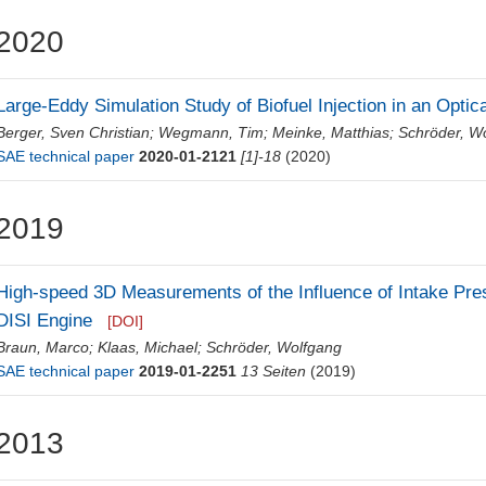
2020
Large-Eddy Simulation Study of Biofuel Injection in an Optica
Berger, Sven Christian
;
Wegmann, Tim
;
Meinke, Matthias
;
Schröder, W
SAE technical paper
2020-01-2121
[1]-18
(2020)
2019
High-speed 3D Measurements of the Influence of Intake Pres
DISI Engine
[DOI]
Braun, Marco
;
Klaas, Michael
;
Schröder, Wolfgang
SAE technical paper
2019-01-2251
13 Seiten
(2019)
2013