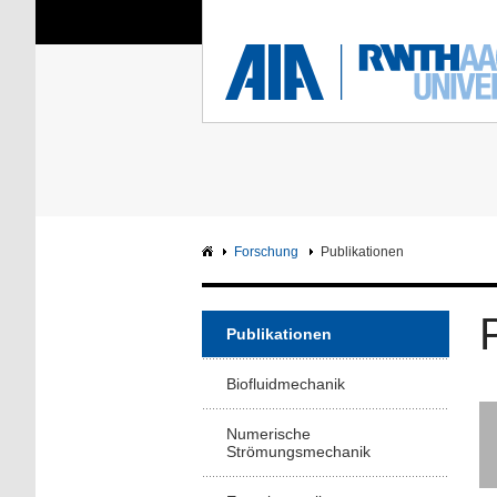
Sie sind hier:
Aerodynamisches Insti
RWTH
F
Hauptseite
Intranet
Forschung
Publikationen
Publikationen
Biofluidmechanik
Numerische
Strömungsmechanik