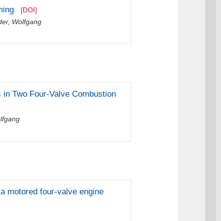
ming
[DOI]
der, Wolfgang
s in Two Four-Valve Combustion
lfgang
 a motored four-valve engine