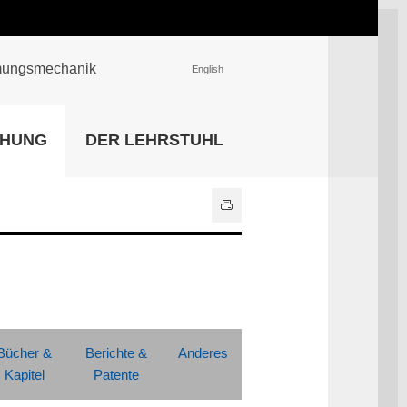
römungsmechanik
English
EINRICHTUNGEN
CHUNG
DER LEHRSTUHL
Universitätsbibliothek
IT Center
Center für Lehr- und
Lernservices
Hochschulsport
Zentrale
Hochschulverwaltung
Alle Einrichtungen
Bücher &
Berichte &
Anderes
Kapitel
Patente