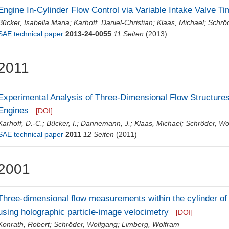
Engine In-Cylinder Flow Control via Variable Intake Valve Ti
Bücker, Isabella Maria
;
Karhoff, Daniel-Christian
;
Klaas, Michael
;
Schrö
SAE technical paper
2013-24-0055
11 Seiten
(2013)
2011
Experimental Analysis of Three-Dimensional Flow Structure
Engines
[DOI]
Karhoff, D.-C.
;
Bücker, I.
;
Dannemann, J.
;
Klaas, Michael
;
Schröder, Wo
SAE technical paper
2011
12 Seiten
(2011)
2001
Three-dimensional flow measurements within the cylinder of
using holographic particle-image velocimetry
[DOI]
Konrath, Robert
;
Schröder, Wolfgang
;
Limberg, Wolfram