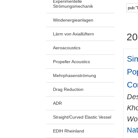
Experimentelle
Strömungsmechanik
Windenergieanlagen
Lärm von Axiallüftern
20
Aeroacoustics
Sim
Propeller Acoustics
Pop
Mehrphasenströmung
Co
Drag Reduction
De
ADR
Kho
Straight/Curved Elastic Vessel
Wo
Nat
EDIH Rheinland