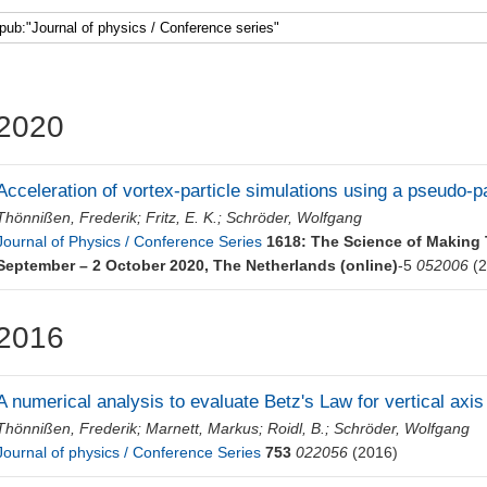
2020
Acceleration of vortex-particle simulations using a pseudo-p
Thönnißen, Frederik
;
Fritz, E. K.
;
Schröder, Wolfgang
Journal of Physics / Conference Series
1618: The Science of Making
September – 2 October 2020, The Netherlands (online)
-5
052006
(2
2016
A numerical analysis to evaluate Betz's Law for vertical axis
Thönnißen, Frederik
;
Marnett, Markus
;
Roidl, B.
;
Schröder, Wolfgang
Journal of physics / Conference Series
753
022056
(2016)