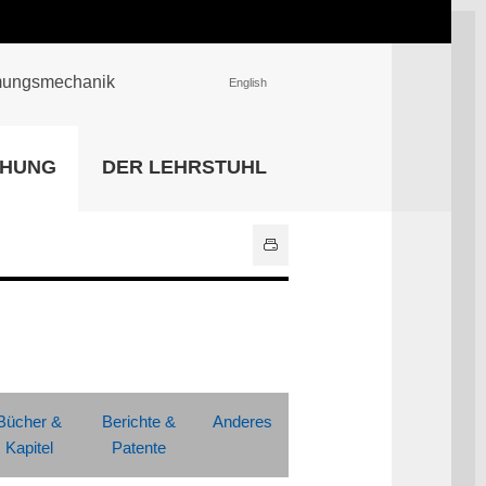
römungsmechanik
English
EINRICHTUNGEN
CHUNG
DER LEHRSTUHL
Universitätsbibliothek
IT Center
Center für Lehr- und
Lernservices
Hochschulsport
Zentrale
Hochschulverwaltung
Alle Einrichtungen
Bücher &
Berichte &
Anderes
Kapitel
Patente