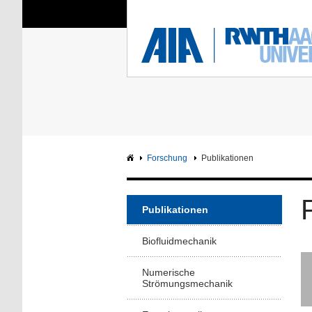
Sie sind hier:
Aerodynamisches Insti
RWTH
F
Hauptseite
Intranet
Forschung
Publikationen
Publikationen
Biofluidmechanik
Numerische
Strömungsmechanik