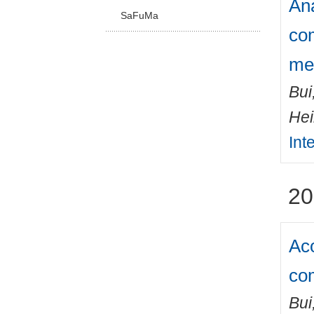
Ana
SaFuMa
co
me
Bui
Hei
Int
20
Aco
co
Bui