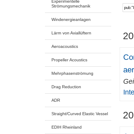
Experimentelle
Strömungsmechanik
Windenergieanlagen
Lärm von Axiallüftern
20
Aeroacoustics
Com
Propeller Acoustics
aer
Mehrphasenströmung
Gei
Drag Reduction
Int
ADR
20
Straight/Curved Elastic Vessel
EDIH Rheinland