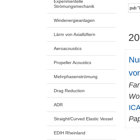
Experimentelle
Strömungsmechanik
Windenergieanlagen
Lärm von Axiallüftern
20
Aeroacoustics
Num
Propeller Acoustics
vor
Mehrphasenströmung
Fa
Drag Reduction
Wo
ADR
ICA
Pap
Straight/Curved Elastic Vessel
EDIH Rheinland