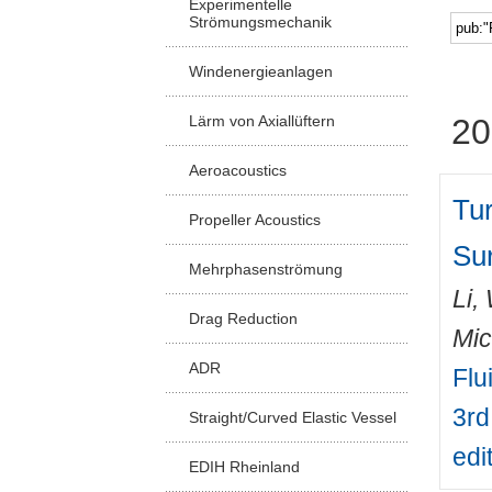
Experimentelle
Strömungsmechanik
Windenergieanlagen
Lärm von Axiallüftern
20
Aeroacoustics
Tu
Propeller Acoustics
Su
Mehrphasenströmung
Li,
Drag Reduction
Mic
ADR
Flu
3rd
Straight/Curved Elastic Vessel
edi
EDIH Rheinland