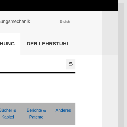
römungsmechanik
English
EINRICHTUNGEN
CHUNG
DER LEHRSTUHL
Universitätsbibliothek
IT Center
Center für Lehr- und
Lernservices
Hochschulsport
Zentrale
Hochschulverwaltung
Alle Einrichtungen
Bücher &
Berichte &
Anderes
Kapitel
Patente