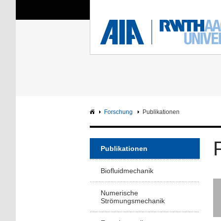
Sie sind hier:
Aerodynamisches Insti
RWTH
F
Hauptseite
Intranet
Forschung
Publikationen
Publikationen
Biofluidmechanik
Numerische
Strömungsmechanik