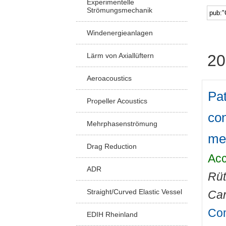
Experimentelle
Strömungsmechanik
Windenergieanlagen
Lärm von Axiallüftern
20
Aeroacoustics
Pat
Propeller Acoustics
con
Mehrphasenströmung
me
Drag Reduction
Acc
ADR
Rüt
Straight/Curved Elastic Vessel
Car
Com
EDIH Rheinland