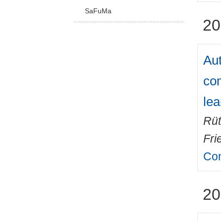
SaFuMa
20
Aut
com
lea
Rüt
Fri
Com
20