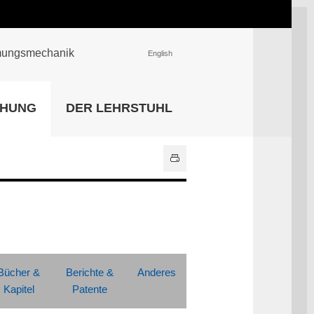
römungsmechanik
English
EINRICHTUNGEN
CHUNG
DER LEHRSTUHL
Universitätsbibliothek
IT Center
Center für Lehr- und
Lernservices
Hochschulsport
Zentrale
Hochschulverwaltung
Alle Einrichtungen
Bücher &
Berichte &
Anderes
Kapitel
Patente