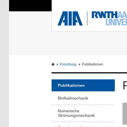
Sie sind hier:
Aerodynamisches Insti
RWTH
F
Hauptseite
Intranet
Forschung
Publikationen
Publikationen
Biofluidmechanik
Numerische
Strömungsmechanik