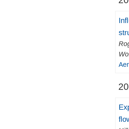
20
Inf
str
Ro
Wo
Aer
20
Exp
flo