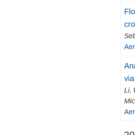
Flo
cr
Seb
Aer
Ana
vi
Li,
Mic
Aer