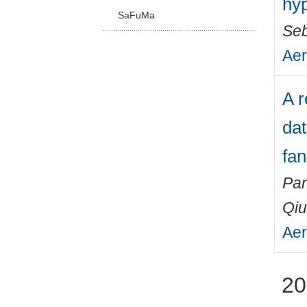
hyp
SaFuMa
Seb
Aer
A 
dat
fan
Pan
Qiu
Aer
20