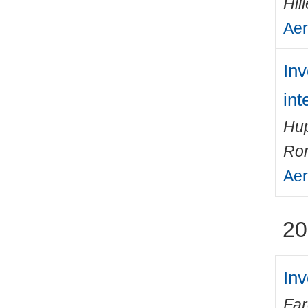
Hil
Aer
Inv
int
Hup
Ro
Aer
20
Inv
Fa