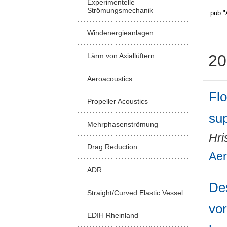
Experimentelle
Strömungsmechanik
Windenergieanlagen
Lärm von Axiallüftern
20
Aeroacoustics
Flo
Propeller Acoustics
sup
Mehrphasenströmung
Hri
Drag Reduction
Aer
ADR
Des
Straight/Curved Elastic Vessel
vor
EDIH Rheinland