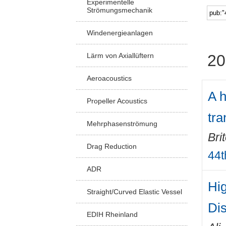
Experimentelle
Strömungsmechanik
Windenergieanlagen
Lärm von Axiallüftern
20
Aeroacoustics
A h
Propeller Acoustics
tra
Mehrphasenströmung
Bri
Drag Reduction
44t
ADR
Hi
Straight/Curved Elastic Vessel
Di
EDIH Rheinland