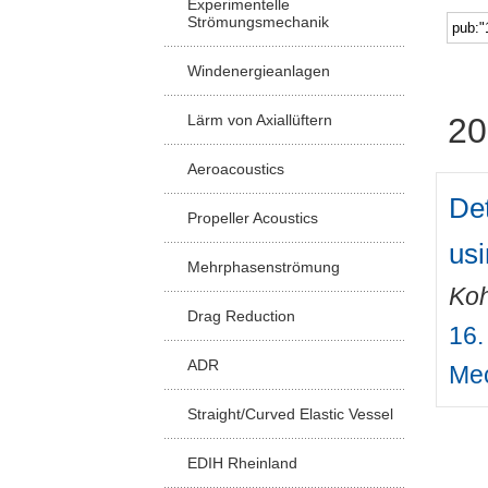
Experimentelle
Strömungsmechanik
Windenergieanlagen
Lärm von Axiallüftern
20
Aeroacoustics
Det
Propeller Acoustics
us
Mehrphasenströmung
Ko
Drag Reduction
16.
ADR
Me
Straight/Curved Elastic Vessel
EDIH Rheinland