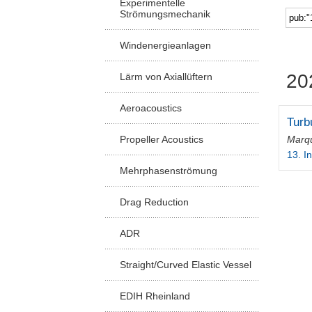
Experimentelle
Strömungsmechanik
Windenergieanlagen
20
Lärm von Axiallüftern
Aeroacoustics
Turb
Marqu
Propeller Acoustics
13. I
Mehrphasenströmung
Drag Reduction
ADR
Straight/Curved Elastic Vessel
EDIH Rheinland