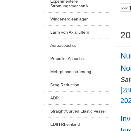
Experimentelle
Strömungsmechanik
Windenergieanlagen
Lärm von Axiallüftern
20
Aeroacoustics
Num
Propeller Acoustics
No
Mehrphasenströmung
Sat
Drag Reduction
[28
ADR
202
Straight/Curved Elastic Vessel
Inv
EDIH Rheinland