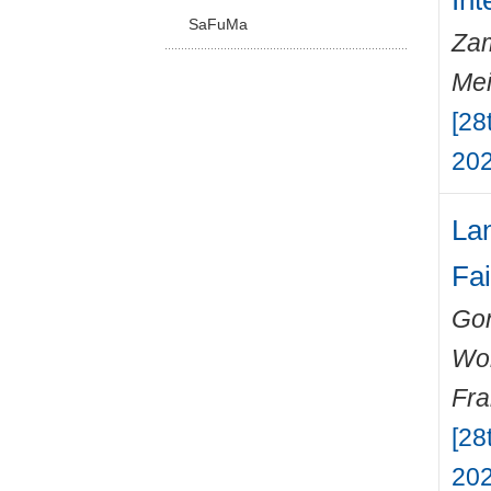
Int
SaFuMa
Zam
Mei
[28
202
Lan
Fai
Gon
Wo
Fr
[28
202