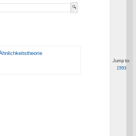
hnlichkeitstheorie
Jump to:
1993