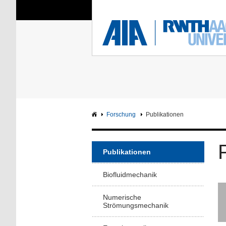
Sie sind hier:
Aerodynamisches Insti
RWTH
F
Hauptseite
Intranet
Forschung
Publikationen
Publikationen
Biofluidmechanik
Numerische
Strömungsmechanik