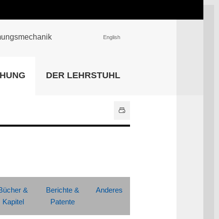
römungsmechanik
English
EINRICHTUNGEN
CHUNG
DER LEHRSTUHL
Universitätsbibliothek
IT Center
Center für Lehr- und
Lernservices
Hochschulsport
Zentrale
Hochschulverwaltung
Alle Einrichtungen
Bücher &
Berichte &
Anderes
Kapitel
Patente