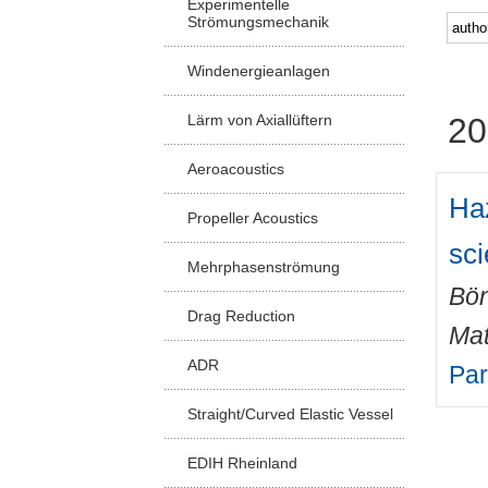
Experimentelle
Strömungsmechanik
Windenergieanlagen
Lärm von Axiallüftern
20
Aeroacoustics
Haz
Propeller Acoustics
sc
Mehrphasenströmung
Bön
Drag Reduction
Mat
ADR
Par
Straight/Curved Elastic Vessel
EDIH Rheinland