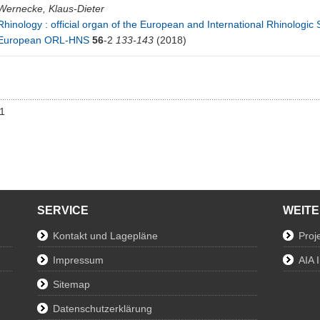
Wernecke, Klaus-Dieter
Rhinology : official organ of the European and International Rhinologic 
European ORL-HNS
56
-2
133-143
(2018)
01
SERVICE
WEIT
Kontakt und Lagepläne
Proj
Impressum
AIA 
Sitemap
Datenschutzerklärung