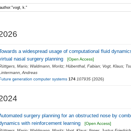
2026
Towards a widespread usage of computational fluid dynamic
virtual nasal surgery planning
[Open Access]
Rüttgers, Mario
;
Waldmann, Moritz
;
Hübenthal, Fabian
;
Vogt, Klaus
;
Ts
Lintermann, Andreas
Future generation computer systems
174
107935
(2026)
2024
Automated surgery planning for an obstructed nose by combi
dynamics with reinforcement learning
[Open Access]
Rüttgers, Mario
;
Waldmann, Moritz
;
Vogt, Klaus
;
Ilgner, Justus Friedric