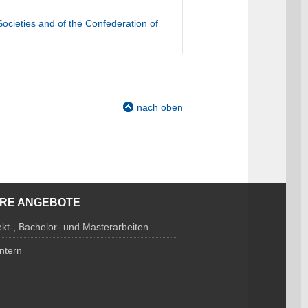
Societies and of the Confederation of
nach oben
ERE ANGEBOTE
ekt-, Bachelor- und Masterarbeiten
Intern