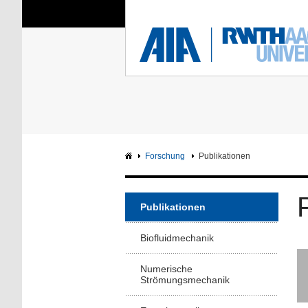
Sie sind hier:
Aerodynamisches Insti
RWTH
F
Hauptseite
Intranet
Forschung
Publikationen
Publikationen
Biofluidmechanik
Numerische
Strömungsmechanik