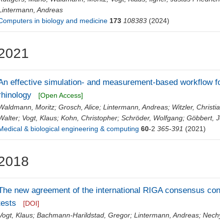
Lintermann, Andreas
Computers in biology and medicine
173
108383
(2024)
2021
An effective simulation- and measurement-based workflow f
rhinology
[Open Access]
Waldmann, Moritz
;
Grosch, Alice
;
Lintermann, Andreas
;
Witzler, Christi
Walter
;
Vogt, Klaus
;
Kohn, Christopher
;
Schröder, Wolfgang
;
Göbbert, J
Medical & biological engineering & computing
60
-2
365-391
(2021)
2018
The new agreement of the international RIGA consensus con
tests
[DOI]
Vogt, Klaus
;
Bachmann-Harildstad, Gregor
;
Lintermann, Andreas
;
Nechy