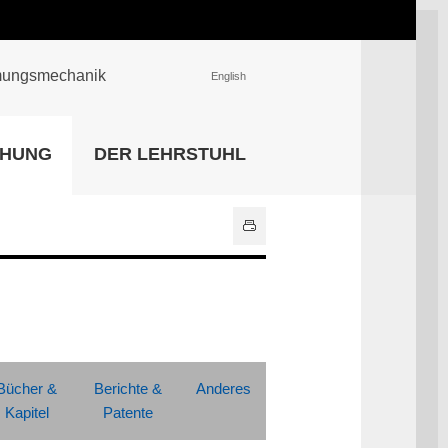
römungsmechanik
English
EINRICHTUNGEN
CHUNG
DER LEHRSTUHL
Universitätsbibliothek
IT Center
Center für Lehr- und
Lernservices
Hochschulsport
Zentrale
Hochschulverwaltung
Alle Einrichtungen
Bücher &
Berichte &
Anderes
Kapitel
Patente