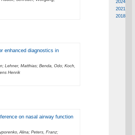
2024
2021
2018
or enhanced diagnostics in
an
;
Lehner, Matthias
;
Benda, Odo
;
Koch,
ens Henrik
ference on nasal airway function
porenko, Alina
;
Peters, Franz
;