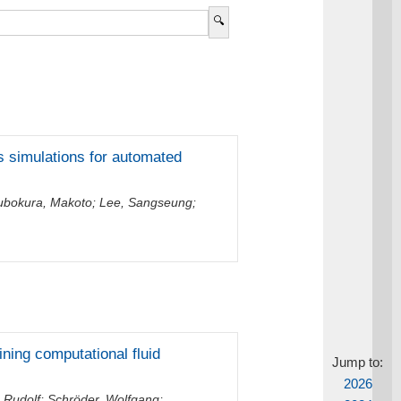
s simulations for automated
ubokura, Makoto
;
Lee, Sangseung
;
ning computational fluid
Jump to:
2026
h Rudolf
;
Schröder, Wolfgang
;