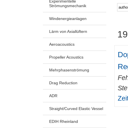
Experimentelle
Strömungsmechanik
Windenergieanlagen
Lärm von Axiallüftern
19
Aeroacoustics
Dop
Propeller Acoustics
Re
Mehrphasenströmung
Feh
Drag Reduction
Ste
ADR
Zei
Straight/Curved Elastic Vessel
EDIH Rheinland