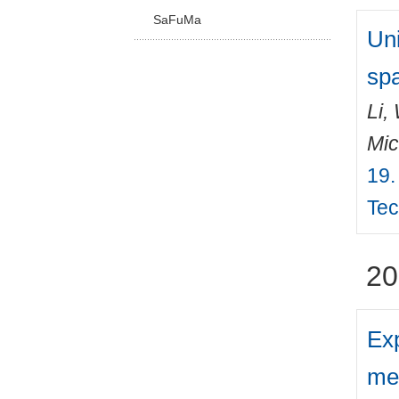
SaFuMa
Un
spa
Li,
Mic
19.
Tec
20
Exp
me