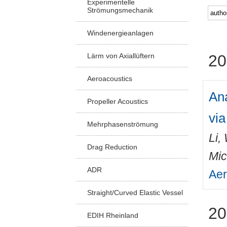
Experimentelle
Strömungsmechanik
Windenergieanlagen
Lärm von Axiallüftern
20
Aeroacoustics
Ana
Propeller Acoustics
vi
Mehrphasenströmung
Li,
Drag Reduction
Mic
ADR
Aer
Straight/Curved Elastic Vessel
20
EDIH Rheinland