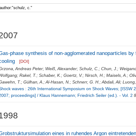
2007
Gas-phase synthesis of non-agglomerated nanoparticles by 
cooling
[DOI]
Grzona, Andreas Peter
;
Weiß, Alexander
;
Schulz, C.
;
Chun, J.
;
Weigand
Wolfgang
;
Rakel, T.
;
Schaber, K.
;
Goertz, V.
;
Nirsch, H.
;
Maisels, A.
;
Oli
Gawehn, T.
;
Gülhan, A.
;
Al-Hasan, N.
;
Schnerr, G. H.
;
Abdali, Ali
;
Luong,
Shock waves : 26th International Symposium on Shock Waves; [ISSW 26
2007; proceedings] / Klaus Hannemann; Friedrich Seiler (ed.). - Vol. 2
1998
Grobstruktursimulation eines in ruhendes Argon eintretenden