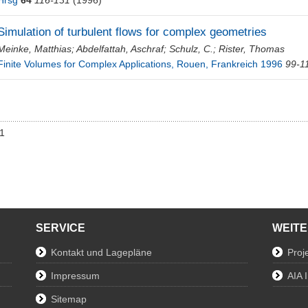
Simulation of turbulent flows for complex geometries
Meinke, Matthias
;
Abdelfattah, Aschraf
;
Schulz, C.
;
Rister, Thomas
Finite Volumes for Complex Applications, Rouen, Frankreich 1996
99-1
01
SERVICE
WEIT
Kontakt und Lagepläne
Proj
Impressum
AIA 
Sitemap