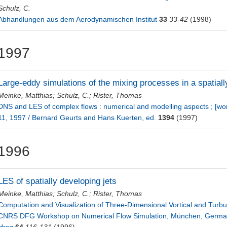
Schulz, C.
Abhandlungen aus dem Aerodynamischen Institut
33
33-42
(1998)
1997
Large-eddy simulations of the mixing processes in a spatially
Meinke, Matthias
;
Schulz, C.
;
Rister, Thomas
DNS and LES of complex flows : numerical and modelling aspects ; [work
11, 1997 / Bernard Geurts and Hans Kuerten, ed.
1394
(1997)
1996
LES of spatially developing jets
Meinke, Matthias
;
Schulz, C.
;
Rister, Thomas
Computation and Visualization of Three-Dimensional Vortical and Turbul
CNRS DFG Workshop on Numerical Flow Simulation, München, Germany, 6
Hrsg
64
116-131
(1996)