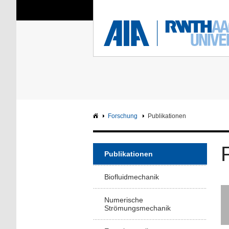
Sie sind hier:
Aerodynamisches Insti
RWTH
F
Hauptseite
Intranet
Forschung
Publikationen
Publikationen
Biofluidmechanik
Numerische
Strömungsmechanik