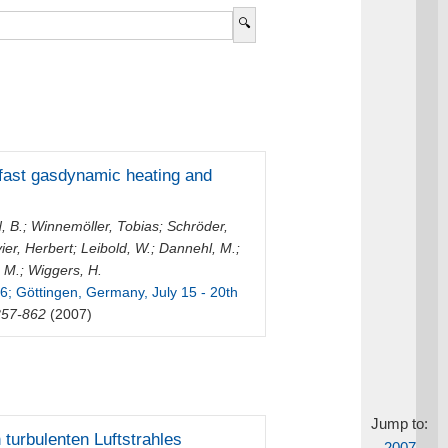
fast gasdynamic heating and
, B.
;
Winnemöller, Tobias
;
Schröder,
vier, Herbert
;
Leibold, W.
;
Dannehl, M.
;
 M.
;
Wiggers, H.
; Göttingen, Germany, July 15 - 20th
857-862
(2007)
Jump to:
 turbulenten Luftstrahles
2007