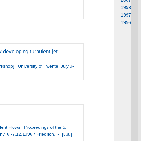
1998
1997
1996
 developing turbulent jet
shop] ; University of Twente, July 9-
ent Flows : Proceedings of the 5.
.-7.12.1996 / Friedrich, R. [u.a.]