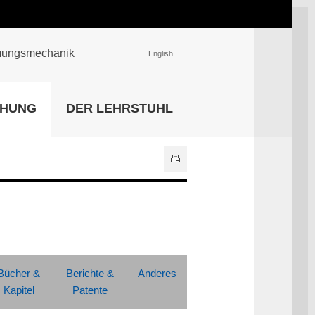
römungsmechanik
English
EINRICHTUNGEN
CHUNG
DER LEHRSTUHL
Universitätsbibliothek
IT Center
Center für Lehr- und
Lernservices
Hochschulsport
Zentrale
Hochschulverwaltung
Alle Einrichtungen
Bücher &
Berichte &
Anderes
Kapitel
Patente