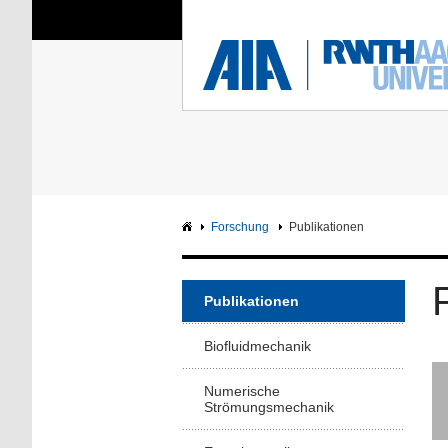
Sie sind hier:
Aerodynamisches Insti
RWTH
F
Hauptseite
Intranet
Forschung
Publikationen
Publikationen
Biofluidmechanik
Numerische
Strömungsmechanik