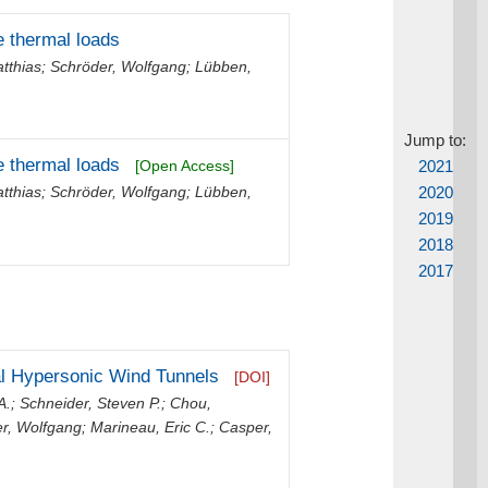
e thermal loads
tthias
;
Schröder, Wolfgang
;
Lübben,
Jump to:
e thermal loads
2021
[Open Access]
2020
tthias
;
Schröder, Wolfgang
;
Lübben,
2019
2018
2017
al Hypersonic Wind Tunnels
[DOI]
A.
;
Schneider, Steven P.
;
Chou,
r, Wolfgang
;
Marineau, Eric C.
;
Casper,