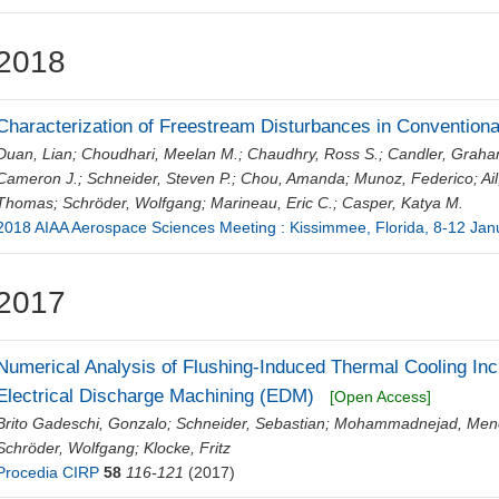
2018
Characterization of Freestream Disturbances in Convention
Duan, Lian
;
Choudhari, Meelan M.
;
Chaudhry, Ross S.
;
Candler, Graha
Cameron J.
;
Schneider, Steven P.
;
Chou, Amanda
;
Munoz, Federico
;
Ai
Thomas
;
Schröder, Wolfgang
;
Marineau, Eric C.
;
Casper, Katya M.
2018 AIAA Aerospace Sciences Meeting : Kissimmee, Florida, 8-12 Ja
2017
Numerical Analysis of Flushing-Induced Thermal Cooling Incl
Electrical Discharge Machining (EDM)
[Open Access]
Brito Gadeschi, Gonzalo
;
Schneider, Sebastian
;
Mohammadnejad, Men
Schröder, Wolfgang
;
Klocke, Fritz
Procedia CIRP
58
116-121
(2017)