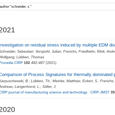
2021
Investigation on residual stress induced by multiple EDM di
Schneider, Sebastian
;
Vorspohl, Julian
;
Frerichs, Friedhelm
;
Klink, And
Wolfgang
;
Lübben, Thomas
Procedia CIRP
102
482-487
(2021)
Comparison of Process Signatures for thermally dominated
Karpuschewski, B.
;
Lübben, Th.
;
Meinke, Matthias
;
Eckert, S.
;
Frerichs,
Andreas
;
Langenhorst, L.
;
Sölter, J.
CIRP journal of manufacturing science and technology : CIRP-JMST
35
2020