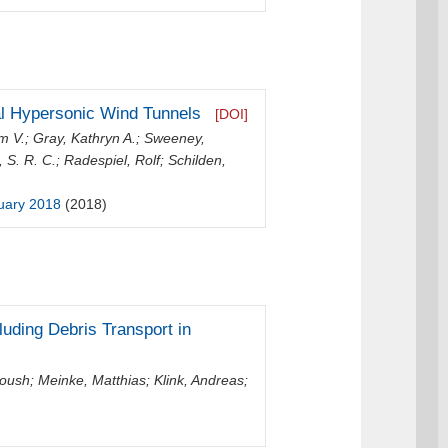
al Hypersonic Wind Tunnels
[DOI]
m V.
;
Gray, Kathryn A.
;
Sweeney,
l, S. R. C.
;
Radespiel, Rolf
;
Schilden,
nuary 2018
(2018)
uding Debris Transport in
oush
;
Meinke, Matthias
;
Klink, Andreas
;