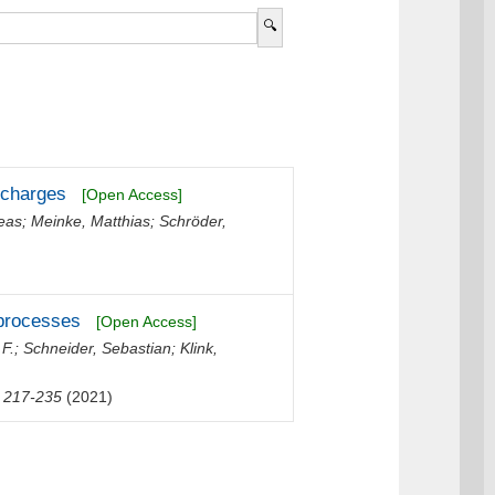
scharges
[Open Access]
reas
;
Meinke, Matthias
;
Schröder,
 processes
[Open Access]
 F.
;
Schneider, Sebastian
;
Klink,
217-235
(2021)