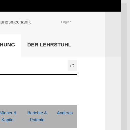
römungsmechanik
English
EINRICHTUNGEN
CHUNG
DER LEHRSTUHL
Universitätsbibliothek
IT Center
Center für Lehr- und
Lernservices
Hochschulsport
Zentrale
Hochschulverwaltung
Alle Einrichtungen
Bücher &
Berichte &
Anderes
Kapitel
Patente