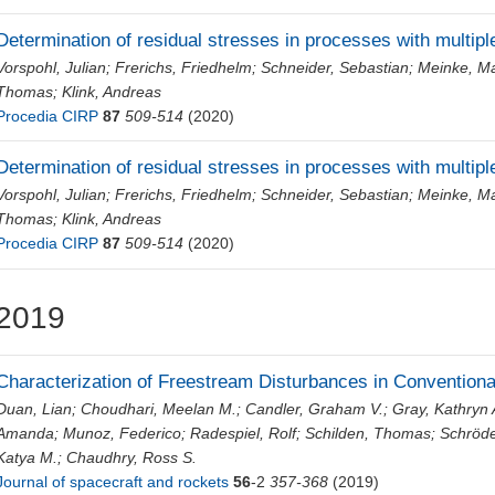
Determination of residual stresses in processes with multipl
Vorspohl, Julian
;
Frerichs, Friedhelm
;
Schneider, Sebastian
;
Meinke, Ma
Thomas
;
Klink, Andreas
Procedia CIRP
87
509-514
(2020)
Determination of residual stresses in processes with multipl
Vorspohl, Julian
;
Frerichs, Friedhelm
;
Schneider, Sebastian
;
Meinke, Ma
Thomas
;
Klink, Andreas
Procedia CIRP
87
509-514
(2020)
2019
Characterization of Freestream Disturbances in Convention
Duan, Lian
;
Choudhari, Meelan M.
;
Candler, Graham V.
;
Gray, Kathryn 
Amanda
;
Munoz, Federico
;
Radespiel, Rolf
;
Schilden, Thomas
;
Schröde
Katya M.
;
Chaudhry, Ross S.
Journal of spacecraft and rockets
56
-2
357-368
(2019)