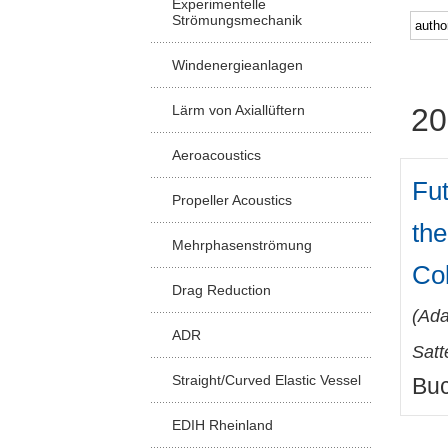
Experimentelle
Strömungsmechanik
Windenergieanlagen
Lärm von Axiallüftern
20
Aeroacoustics
Fu
Propeller Acoustics
the
Mehrphasenströmung
Co
Drag Reduction
(
Ada
ADR
Satt
Straight/Curved Elastic Vessel
Buc
EDIH Rheinland