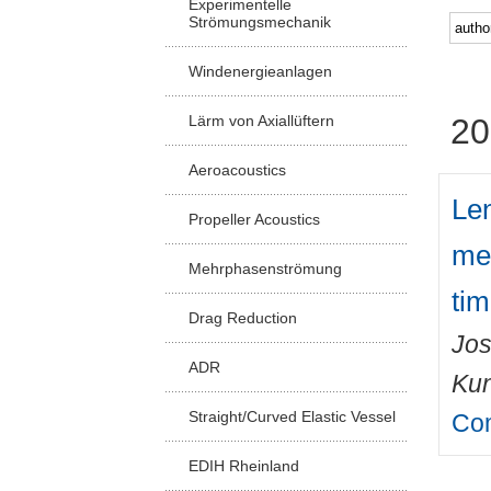
Experimentelle
Strömungsmechanik
Windenergieanlagen
Lärm von Axiallüftern
20
Aeroacoustics
Len
Propeller Acoustics
met
Mehrphasenströmung
tim
Drag Reduction
Jos
ADR
Kun
Straight/Curved Elastic Vessel
Com
EDIH Rheinland