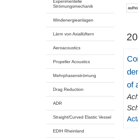
Experimentelle
Strömungsmechanik
Windenergieanlagen
Lärm von Axiallüftern
20
Aeroacoustics
Com
Propeller Acoustics
dem
Mehrphasenströmung
of 
Drag Reduction
Ach
ADR
Sch
Straight/Curved Elastic Vessel
Act
EDIH Rheinland