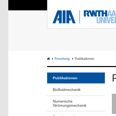
Sie sind hier:
Aerodynamisches Insti
RWTH
F
Hauptseite
Intranet
Forschung
Publikationen
Publikationen
Biofluidmechanik
Numerische
Strömungsmechanik