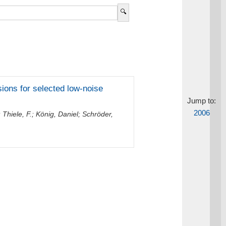
sions for selected low-noise
Jump to:
2006
;
Thiele, F.
;
König, Daniel
;
Schröder,