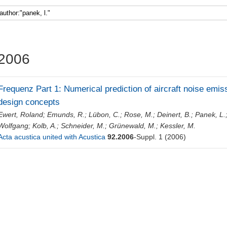
2006
Frequenz Part 1: Numerical prediction of aircraft noise emis
design concepts
Ewert, Roland
;
Emunds, R.
;
Lübon, C.
;
Rose, M.
;
Deinert, B.
;
Panek, L.
Wolfgang
;
Kolb, A.
;
Schneider, M.
;
Grünewald, M.
;
Kessler, M.
Acta acustica united with Acustica
92.2006
-Suppl. 1
(2006)