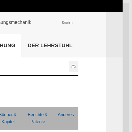
römungsmechanik
English
EINRICHTUNGEN
CHUNG
DER LEHRSTUHL
Universitätsbibliothek
IT Center
Center für Lehr- und
Lernservices
Hochschulsport
Zentrale
Hochschulverwaltung
Alle Einrichtungen
Bücher &
Berichte &
Anderes
Kapitel
Patente