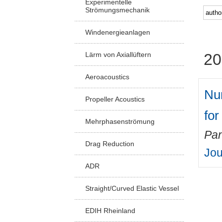
Experimentelle
Strömungsmechanik
Windenergieanlagen
Lärm von Axiallüftern
20
Aeroacoustics
Num
Propeller Acoustics
for
Mehrphasenströmung
Pan
Drag Reduction
Jou
ADR
Straight/Curved Elastic Vessel
EDIH Rheinland