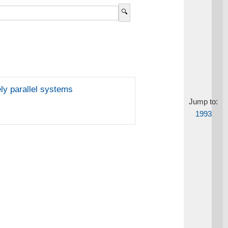
ly parallel systems
Jump to:
1993