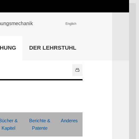
römungsmechanik
English
EINRICHTUNGEN
CHUNG
DER LEHRSTUHL
Universitätsbibliothek
IT Center
Center für Lehr- und
Lernservices
Hochschulsport
Zentrale
Hochschulverwaltung
Alle Einrichtungen
Bücher &
Berichte &
Anderes
Kapitel
Patente