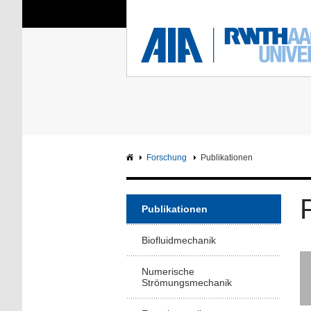
Sie sind hier:
Aerodynamisches Insti
RWTH
F
Hauptseite
Intranet
Forschung
Publikationen
Publikationen
Biofluidmechanik
Numerische
Strömungsmechanik