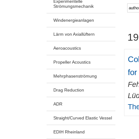
Experimentelle
Strömungsmechanik
Windenergieanlagen
Lärm von Axiallüftern
19
Aeroacoustics
Col
Propeller Acoustics
for
Mehrphasenströmung
Feh
Drag Reduction
Lüd
ADR
The
Straight/Curved Elastic Vessel
EDIH Rheinland