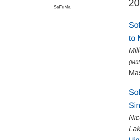
20
SaFuMa
Sof
to
Mil
(
Mül
Mas
So
Si
Nic
Lak