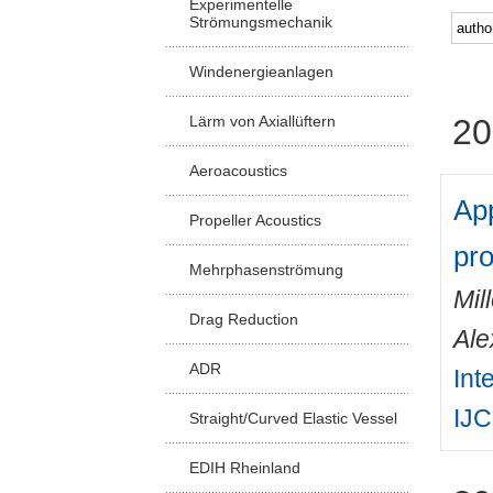
Experimentelle
Strömungsmechanik
Windenergieanlagen
Lärm von Axiallüftern
20
Aeroacoustics
App
Propeller Acoustics
pro
Mehrphasenströmung
Mil
Drag Reduction
Ale
ADR
Int
IJ
Straight/Curved Elastic Vessel
EDIH Rheinland