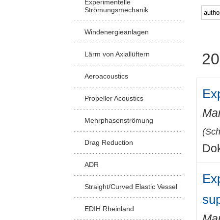
Experimentelle
Strömungsmechanik
Windenergieanlagen
Lärm von Axiallüftern
20
Aeroacoustics
Exp
Propeller Acoustics
Mar
Mehrphasenströmung
(
Sch
Drag Reduction
Dok
ADR
Exp
Straight/Curved Elastic Vessel
sup
EDIH Rheinland
Mar