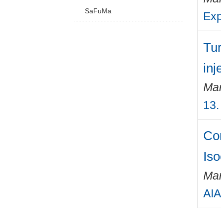
SaFuMa
Exp
Tur
inj
Mar
13.
Com
Iso
Mar
AIA