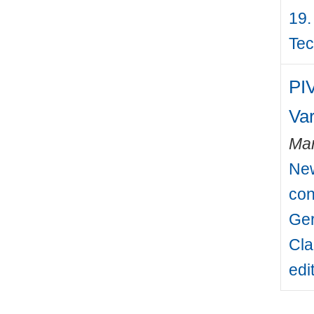
19.
Tec
PIV
Va
Mar
New
con
Ger
Cla
edi