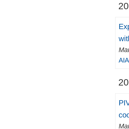
20
Exp
wit
Mar
AIA
20
PIV
coo
Mar