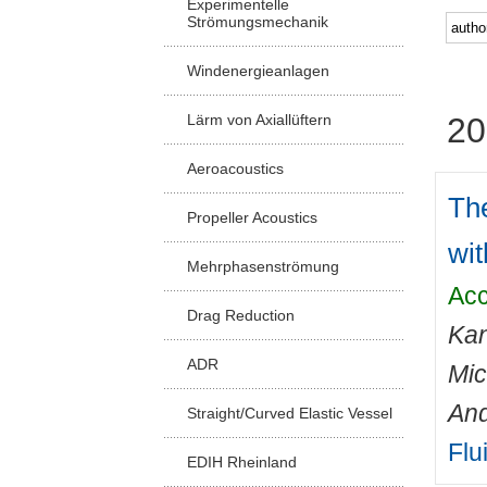
Experimentelle
Strömungsmechanik
Windenergieanlagen
Lärm von Axiallüftern
20
Aeroacoustics
The
Propeller Acoustics
wit
Mehrphasenströmung
Acc
Drag Reduction
Kan
ADR
Mic
And
Straight/Curved Elastic Vessel
Flu
EDIH Rheinland