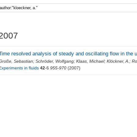
2007
Time resolved analysis of steady and oscillating flow in th
Große, Sebastian
;
Schröder, Wolfgang
;
Klaas, Michael
;
Klöckner, A.
;
Ro
Experiments in fluids
42
-6
955-970
(2007)