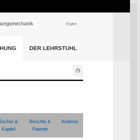
römungsmechanik
English
EINRICHTUNGEN
CHUNG
DER LEHRSTUHL
Universitätsbibliothek
IT Center
Center für Lehr- und
Lernservices
Hochschulsport
Zentrale
Hochschulverwaltung
Alle Einrichtungen
Bücher &
Berichte &
Anderes
Kapitel
Patente