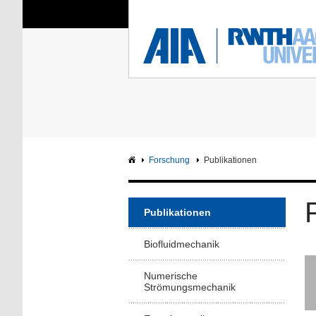
Sie sind hier:
Aerodynamisches Insti
RWTH
F
Hauptseite
Intranet
Forschung
Publikationen
Publikationen
Biofluidmechanik
Numerische
Strömungsmechanik