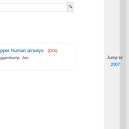
e upper human airways
[DOI]
Jump to:
ggenkamp, Jan
2007