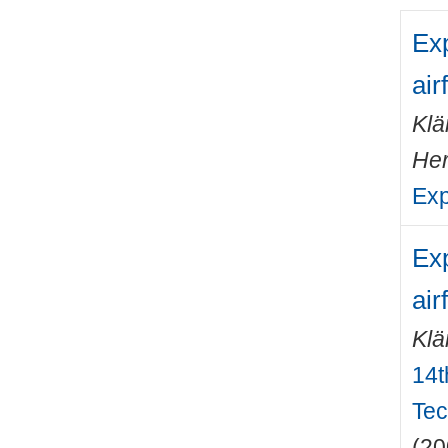
Exp
airf
Klä
He
Exp
Exp
airf
Klä
14t
Tec
(20