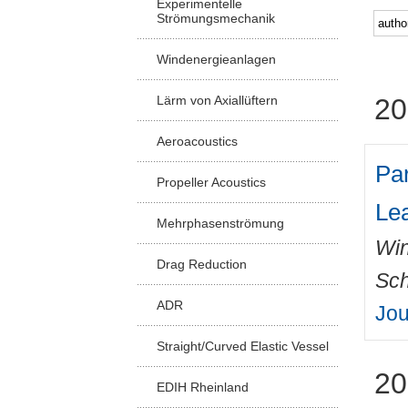
Experimentelle
Strömungsmechanik
Windenergieanlagen
Lärm von Axiallüftern
20
Aeroacoustics
Pa
Propeller Acoustics
Le
Mehrphasenströmung
Win
Drag Reduction
Sch
ADR
Jou
Straight/Curved Elastic Vessel
20
EDIH Rheinland