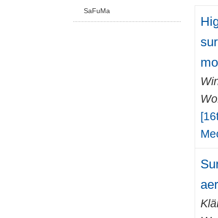
SaFuMa
Hig
sur
mo
Win
Wo
[16
Mec
Sur
ae
Klä