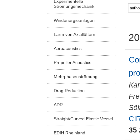
Experimentelle
Strömungsmechanik
Windenergieanlagen
Lärm von Axiallüftern
20
Aeroacoustics
Co
Propeller Acoustics
pr
Mehrphasenströmung
Kar
Drag Reduction
Fre
ADR
Sölt
CIR
Straight/Curved Elastic Vessel
35
EDIH Rheinland