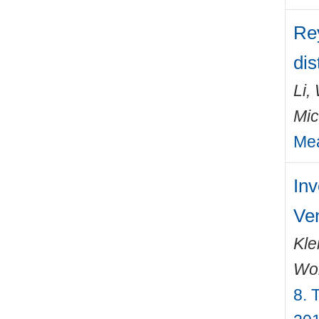
Rey
dis
Li,
Mic
Mea
Inv
Ven
Kle
Wo
8. 