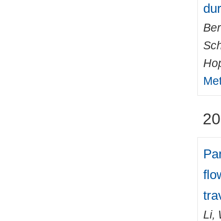
dur
Ber
Sch
Hop
Met
20
Par
flo
tra
Li,