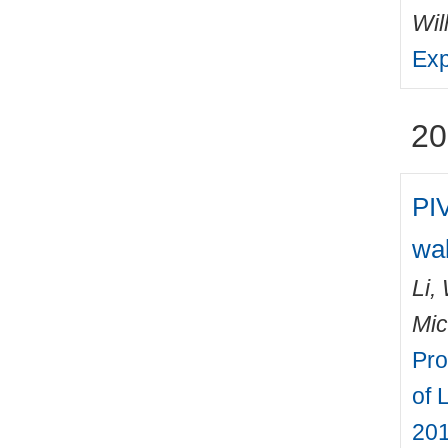
Wil
Exp
20
PIV
wal
Li,
Mic
Pro
of 
201