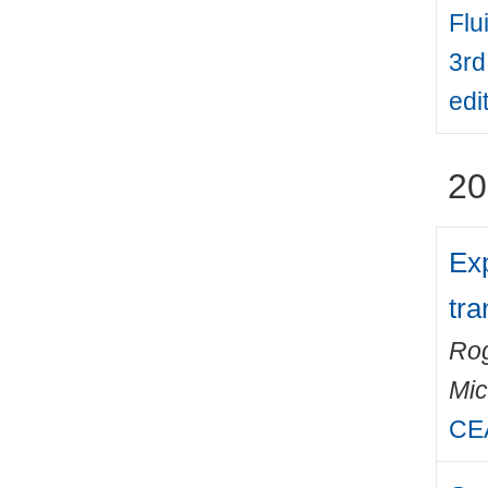
Flu
3rd
edi
20
Exp
tra
Ro
Mic
CEA