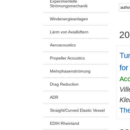
Experimentelle
Strömungsmechanik
Windenergieanlagen
Lärm von Axiallüftern
20
Aeroacoustics
Tun
Propeller Acoustics
for
Mehrphasenströmung
Acc
Drag Reduction
Vil
ADR
Kle
The
Straight/Curved Elastic Vessel
EDIH Rheinland