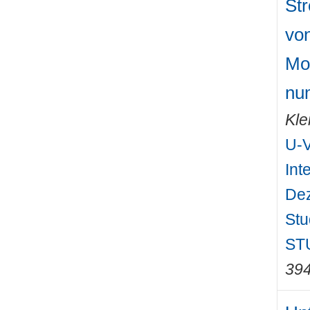
St
vo
Mo
num
Kle
U-V
Int
Dez
Stu
STU
39