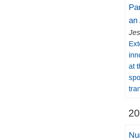
Par
an
Jes
Ext
inn
at 
spo
tra
20
Num