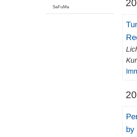
20
SaFuMa
Tu
Red
Lic
Kur
Imm
20
Pe
by 