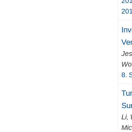
201
201
Inv
Ven
Jes
Wo
8. 
Tu
Su
Li,
Mic