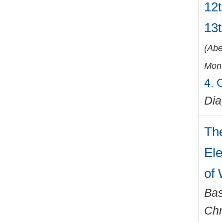
12t
13
(
Abe
Mont
4. 
Di
The
Ele
of
Bas
Chr