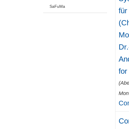
SaFuMa
für
(Ch
Mo
Dr.
And
fo
(
Abe
Mont
Con
Co