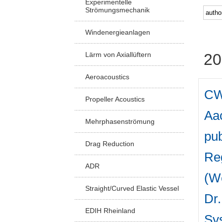
Experimentelle
Strömungsmechanik
Windenergieanlagen
Lärm von Axiallüftern
20
Aeroacoustics
CW
Propeller Acoustics
Aac
Mehrphasenströmung
pub
Drag Reduction
Reg
ADR
(W
Straight/Curved Elastic Vessel
Dr.
EDIH Rheinland
Sys