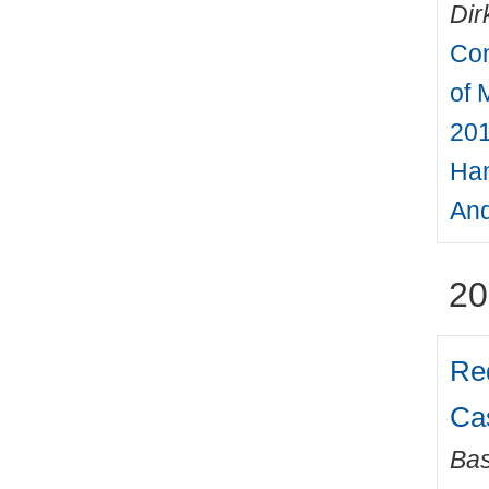
Dir
Con
of 
201
Ham
And
20
Req
Cas
Bas