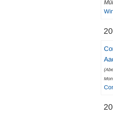
Mül
Win
20
Co
Aa
(
Abe
Mont
Con
20