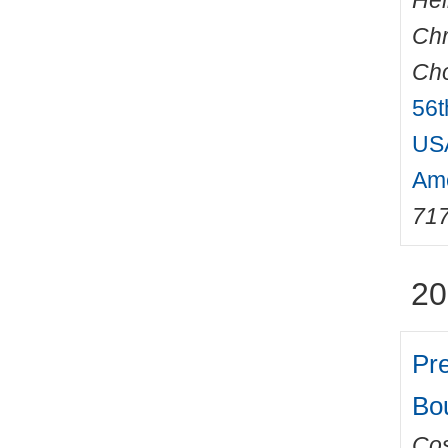
Hei
Chr
Cho
56t
USA
Ame
71
20
Pre
Bo
Cos