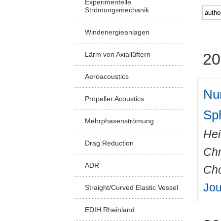
Experimentelle
Strömungsmechanik
Windenergieanlagen
Lärm von Axiallüftern
20
Aeroacoustics
Num
Propeller Acoustics
Sp
Mehrphasenströmung
Hei
Drag Reduction
Chr
ADR
Cho
Jou
Straight/Curved Elastic Vessel
EDIH Rheinland