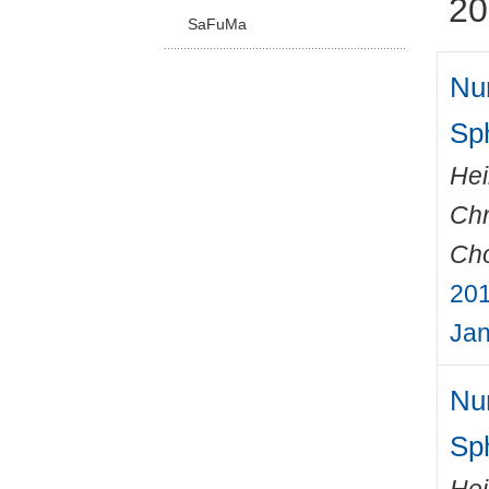
20
SaFuMa
Num
Sp
Hei
Chr
Cho
201
Jan
Num
Sp