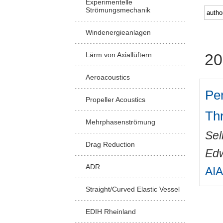
Experimentelle
Strömungsmechanik
Windenergieanlagen
Lärm von Axiallüftern
20
Aeroacoustics
Per
Propeller Acoustics
Th
Mehrphasenströmung
Sel
Drag Reduction
Ed
ADR
AIA
Straight/Curved Elastic Vessel
EDIH Rheinland