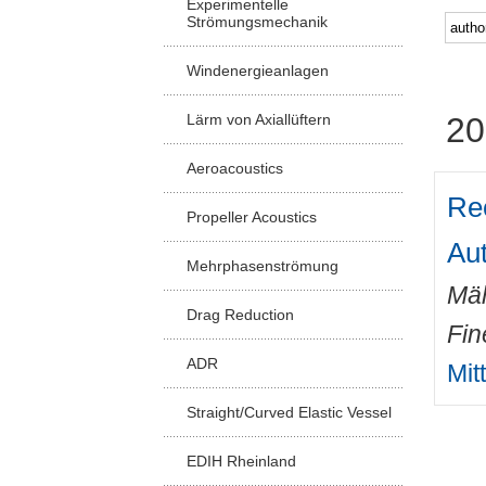
Experimentelle
Strömungsmechanik
Windenergieanlagen
Lärm von Axiallüftern
20
Aeroacoustics
Rec
Propeller Acoustics
Au
Mehrphasenströmung
Mäh
Drag Reduction
Fin
ADR
Mit
Straight/Curved Elastic Vessel
EDIH Rheinland