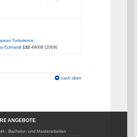
opean Turbulence
no Eckhardt
132
49008
(2009)
nach oben
ERE ANGEBOTE
ekt-, Bachelor- und Masterarbeiten