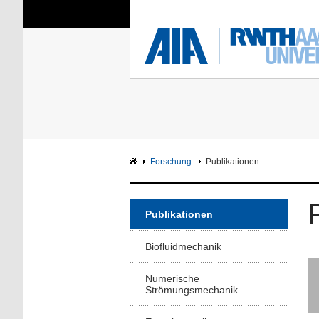
Sie sind hier:
Aerodynamisches Insti
RWTH
F
Hauptseite
Intranet
Forschung
Publikationen
Publikationen
Biofluidmechanik
Numerische
Strömungsmechanik