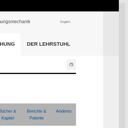
römungsmechanik
English
EINRICHTUNGEN
CHUNG
DER LEHRSTUHL
Universitätsbibliothek
IT Center
Center für Lehr- und
Lernservices
Hochschulsport
Zentrale
Hochschulverwaltung
Alle Einrichtungen
Bücher &
Berichte &
Anderes
Kapitel
Patente