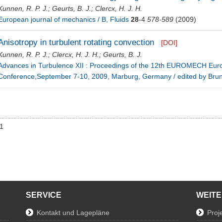
Kunnen, R. P. J.
;
Geurts, B. J.
;
Clercx, H. J. H.
European journal of mechanics / B, Fluids
28
-4
578-589
(2009)
Anisotropy in turbulent rotating convection
[DOI]
Kunnen, R. P. J.
;
Clercx, H. J. H.
;
Geurts, B. J.
Advances in Turbulence XII : Proceedings of the 12th EUROMECH Eur
Conference,September 7-10, 2009, Marburg, Germany / edited by Bru
01
SERVICE
WEIT
Kontakt und Lagepläne
Proj