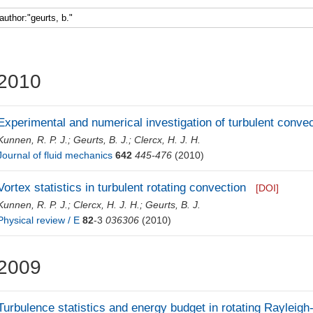
2010
Experimental and numerical investigation of turbulent convect
Kunnen, R. P. J.
;
Geurts, B. J.
;
Clercx, H. J. H.
Journal of fluid mechanics
642
445-476
(2010)
Vortex statistics in turbulent rotating convection
[DOI]
Kunnen, R. P. J.
;
Clercx, H. J. H.
;
Geurts, B. J.
Physical review / E
82
-3
036306
(2010)
2009
Turbulence statistics and energy budget in rotating Rayleig