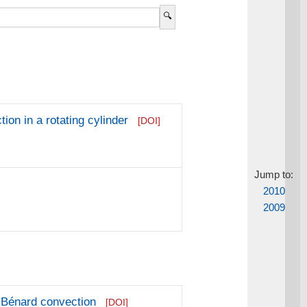
ion in a rotating cylinder
[DOI]
Jump to:
2010
2009
h-Bénard convection
[DOI]