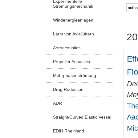
Experimentelle
Strömungsmechanik
Windenergieanlagen
Lärm von Axiallüftern
20
Aeroacoustics
Eff
Propeller Acoustics
Flo
Mehrphasenströmung
Deo
Drag Reduction
Mey
ADR
The
Aac
Straight/Curved Elastic Vessel
Mic
EDIH Rheinland