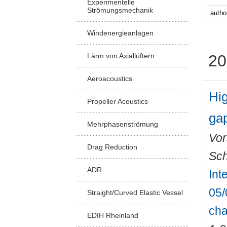
Experimentelle
Strömungsmechanik
Windenergieanlagen
Lärm von Axiallüftern
20
Aeroacoustics
Hig
Propeller Acoustics
ga
Mehrphasenströmung
Vor
Drag Reduction
Sch
ADR
Int
05/
Straight/Curved Elastic Vessel
cha
EDIH Rheinland