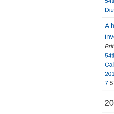
54t
Die
A h
inv
Bri
54t
Cal
201
7
5
20