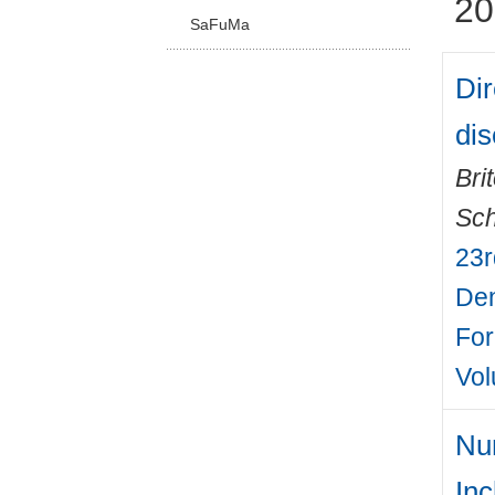
20
SaFuMa
Dir
di
Bri
Sch
23r
Den
For
Vo
Nu
Inc