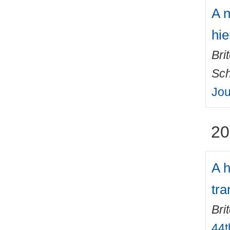
A n
hie
Bri
Sch
Jou
20
A h
tra
Bri
44t