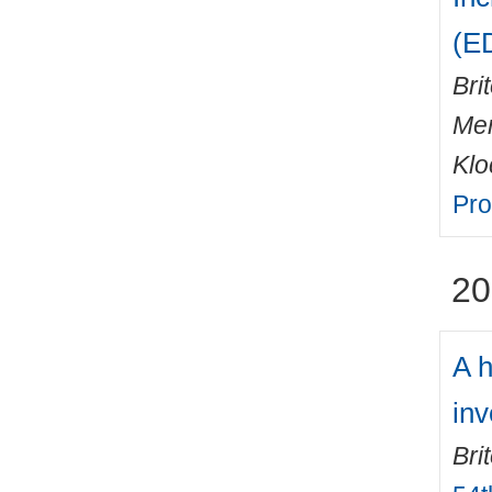
(E
Bri
Me
Klo
Pro
20
A h
inv
Bri