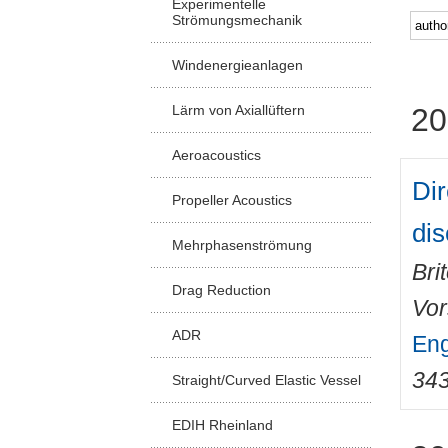
Experimentelle
Strömungsmechanik
Windenergieanlagen
Lärm von Axiallüftern
20
Aeroacoustics
Dir
Propeller Acoustics
di
Mehrphasenströmung
Bri
Drag Reduction
Vor
ADR
Eng
34
Straight/Curved Elastic Vessel
EDIH Rheinland